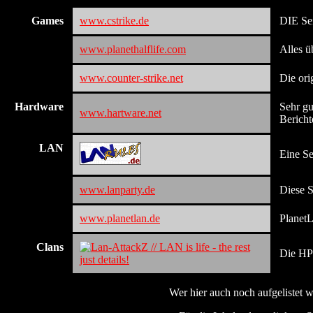
Games
www.cstrike.de
DIE Sei
www.planethalflife.com
Alles ü
www.counter-strike.net
Die ori
Hardware
Sehr gu
www.hartware.net
Bericht
LAN
Eine S
www.lanparty.de
Diese S
www.planetlan.de
PlanetL
Clans
Die HP
Wer hier auch noch aufgelistet w